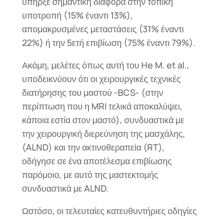
υπήρξε σημαντική διαφορά στην τοπική
υποτροπή (15% έναντι 13%),
απομακρυσμένες μεταστάσεις (31% έναντι
22%) ή την 5ετή επιβίωση (75% έναντι 79%).
Ακόμη, μελέτες όπως αυτή του He M. et al.,
υποδεικνύουν ότι οι χειρουργικές τεχνικές
διατήρησης του μαστού -BCS- (στην
περίπτωση που η MRI τελικά αποκαλύψει,
κάποια εστία στον μαστό), συνδυαστικά με
την χειρουργική διερεύνηση της μασχάλης,
(ALND) και την ακτινοθεραπεία (RT),
οδήγησε σε ένα αποτέλεσμα επιβίωσης
παρόμοιο, με αυτό της μαστεκτομής
συνδυαστικά με ALND.
Ωστόσο, οι τελευταίες κατευθυντήριες οδηγίες