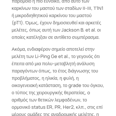
παρόμοιο ή πιο ευνοϊκό, από αυτό των
καρκίνων του μαστού των σταδίων ΙΙ-ΙΙΙ, Τ1Ν1
ή μικροδιηθητικού καρκίνου του μαστού
(pT1). Όμως, έχουν δημοσιευθεί και αρκετές
μελέτες, όπως αυτή των Jackson B. et al. οι
οποίες κατέληξαν σε αντίθετο συμπέρασμα.
Ακόμα, ενδιαφέρον σημείο αποτελεί στην
μελέτη των Li-Ping Ge et al., το γεγονός ότι
έπειτα από μια πολυ-μεταβλητή ανάλυση
παραγόντων όπως, το έτος διάγνωσης του
προβλήματος, η ηλικία, η φυλή, η
οικογενειακή κατάσταση, το grade του όγκου,
ο τύπος της χειρουργικής θεραπείας, o
αριθμός των θετικών λεμφαδένων, το
ορμονικό status ER, PR, Her2, κλπ., στις επί
μέρους ομάδες της αναδρομικής μελέτης, η