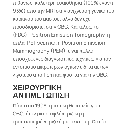
πιθανώς, καλύτερη ευαισθησία (100% έναντι
93%) από την MRI στην ανίχνευση γενικά του
καρκίνου του μαστού, αλλά δεν έχει
προσδιοριστεί στην OBC. Και τέλος, το
(FDG)-Positron Emission Tomography, ή
απλά, PET scan και η Positron Emission
Mammography (PEM), είναι πολλά
υποσχόμενες διαγνωστικές τεχνικές, για τον
εντοπισμό μικρότερων όγκων ειδικά αυτών
λιγότερο από 1 cm και φυσικά για την OBC.
ΧΕΙΡΟΥΡΓΙΚΗ
ΑΝΤΙΜΕΤΩΠΙΣΗ
Πίσω στο 1909, η τυπική θεραπεία για το
OBC, ήταν μια «τυφλή», ριζική ή
τροποποιημένη ριζική μαστεκτομή. Ωστόσο,