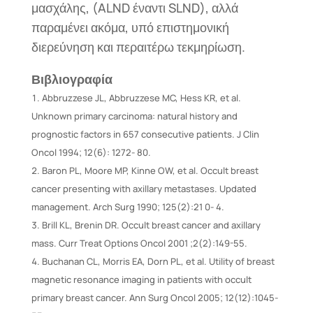
μασχάλης, (ALND έναντι SLND), αλλά
παραμένει ακόμα, υπό επιστημονική
διερεύνηση και περαιτέρω τεκμηρίωση.
Βιβλιογραφία
Abbruzzese JL, Abbruzzese MC, Hess KR, et al.
Unknown primary carcinoma: natural history and
prognostic factors in 657 consecutive patients. J Clin
Oncol 1994; 12(6): 1272- 80.
Baron PL, Moore MP, Kinne OW, et al. Occult breast
cancer presenting with axillary metastases. Updated
management. Arch Surg 1990; 125(2):21 0- 4.
Brill KL, Brenin DR. Occult breast cancer and axillary
mass. Curr Treat Options Oncol 2001 ;2(2):149-55.
Buchanan CL, Morris EA, Dorn PL, et al. Utility of breast
magnetic resonance imaging in patients with occult
primary breast cancer. Ann Surg Oncol 2005; 12(12):1045-