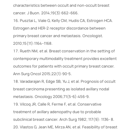
characteristics between occult and non-occult breast
cancer. J Buon. 2014;19(3):662–666.
Pusztai L, Viale G, Kelly CM, Hudis CA, Estrogen HCA.
Estrogen and HER-2 receptor discordance between
primary breast cancer and metastasis. Oncologist.
2010;15(11):1164–1168.
Rueth NM, et al. Breast conservation in the setting of
contemporary multimodality treatment provides excellent
outcomes for patients with occult primary breast cancer.
Ann Surg Oncol 2015;22(1):90-5.
Varadarajan R, Edge SB, Yu J, et al. Prognosis of occult
breast carcinoma presenting as isolated axillary nodal
metastasis. Oncology 2006;71(5-6):456-9.
Vilcoq JR, Calle R, Ferme F, et al. Conservative
treatment of axillary adenopathy due to probable
subclinical breast cancer. Arch Surg 1982; 117(9): 1136- 8.
Vlastos G, Jean ME, Mirza AN, et al. Feasibility of breast