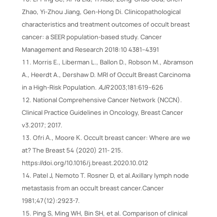
Zhao, Yi-Zhou Jiang, Gen-Hong Di. Clinicopathological
characteristics and treatment outcomes of occult breast
cancer: a SEER population-based study. Cancer
Management and Research 2018:10 4381–4391
Morris E., Liberman L., Ballon D., Robson M., Abramson
A., Heerdt A., Dershaw D. MRI of Occult Breast Carcinoma
in a High-Risk Population.
AJR
2003;181:619–626
National Comprehensive Cancer Network (NCCN).
Clinical Practice Guidelines in Oncology, Breast Cancer
v3.2017; 2017.
Ofri Α., Moore Κ. Occult breast cancer: Where are we
at? The Breast 54 (2020) 211- 215.
https://doi.org/10.1016/j.breast.2020.10.012
Patel J, Nemoto T. Rosner D, et al.Axillary lymph node
metastasis from an occult breast cancer.Cancer
1981;47(12):2923-7.
Ping S, Ming WH, Bin SH, et al. Comparison of clinical