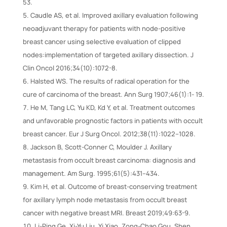
53.
Caudle AS, et al. Improved axillary evaluation following
neoadjuvant therapy for patients with node-positive
breast cancer using selective evaluation of clipped
nodes:implementation of targeted axillary dissection. J
Clin Oncol 2016;34(10):1072-8.
Halsted WS. The results of radical operation for the
cure of carcinoma of the breast. Ann Surg 1907;46(1):1- 19.
He M, Tang LC, Yu KD, Kd Y, et al. Treatment outcomes
and unfavorable prognostic factors in patients with occult
breast cancer. Eur J Surg Oncol. 2012;38(11):1022–1028.
Jackson B, Scott-Conner C, Moulder J. Axillary
metastasis from occult breast carcinoma: diagnosis and
management. Am Surg. 1995;61(5):431–434.
Kim H, et al. Outcome of breast-conserving treatment
for axillary lymph node metastasis from occult breast
cancer with negative breast MRI. Breast 2019;49:63-9.
Li-Ping Ge, Xi-Yu Liu, Yi Xiao, Zong-Chao Gou, Shen