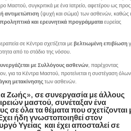
ρο Μαστού, συγκριτικά με ένα Ιατρείο, αφετέρου ως προς
κή αντιμετώπιση
(ψυχή και σώμα) των ασθενών, καθώς 
προληπτικά και ερευνητικά προγράμματα
ευρείας
θεραπεία σε Κέντρα σχετίζεται με
βελτιωμένη επιβίωση
γ
ρτητα από το στάδιο της νόσου.
συνεργάζεται με Συλλόγους ασθενών
, παρέχοντας
ον, για τα Κέντρα Μαστού, προτείνεται η συστέγαση όλω
νάγκη μετακίνησης
των ασθενών.
α Ζωής»
, σε συνεργασία με άλλους
ιρειών μαστού, συνέταξαν ένα
υς σε όλα τα θέματα που σχετίζονται 
Έχει ήδη γνωστοποιηθεί στον
γό Υγείας και έχει αποσταλεί σε