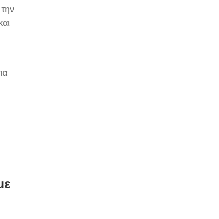
 την
και
ια
ν
με