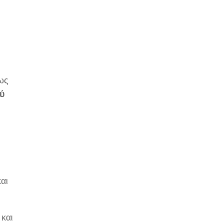
ίως
ού
και
και